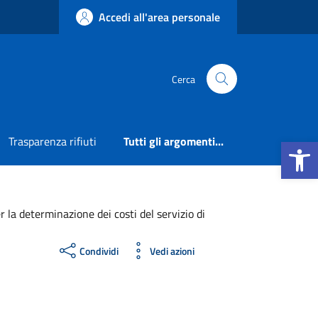
Accedi all'area personale
Cerca
Apri la b
Trasparenza rifiuti
Tutti gli argomenti...
 la determinazione dei costi del servizio di
Condividi
Vedi azioni