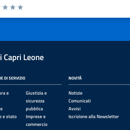
1 stelle su 5
uta 2 stelle su 5
Valuta 3 stelle su 5
Valuta 4 stelle su 5
Valuta 5 stelle su 5
 Capri Leone
E DI SERVIZIO
NOVITÀ
ura e
Giustizia e
Notizie
sicurezza
Comunicati
te
pubblica
Avvisi
 e stato
Imprese e
Iscrizione alla Newsletter
commercio