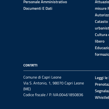
Personale Amministrativo
Attuazi
Documenti E Dati
misure
Autorizz
Catasto 
urbanist
Cultura
libero
Educazi
formazi
CONTATTI
Comune di Capri Leone
Leggi le
Via S. Antonio, 1, 98070 Capri Leone
Prenota
(ME)
Segnalaz
Codice fiscale / P. IVA:00461850836
Whistle