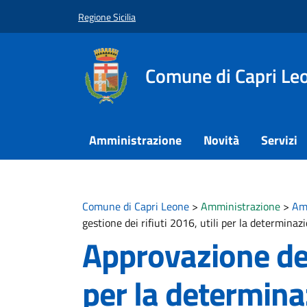
Vai ai contenuti
Vai al footer
Regione Sicilia
Comune di Capri Le
Amministrazione
Novità
Servizi
Comune di Capri Leone
>
Amministrazione
>
Am
gestione dei rifiuti 2016, utili per la determinaz
Approvazione del
per la determinaz