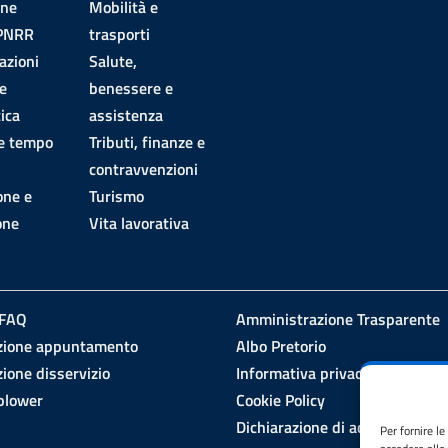
one
Mobilità e
 PNRR
trasporti
azioni
Salute,
e
benessere e
ica
assistenza
 e tempo
Tributi, finanze e
contravvenzioni
one e
Turismo
one
Vita lavorativa
 FAQ
Amministrazione Trasparente
zione appuntamento
Albo Pretorio
ione disservizio
Informativa privacy
blower
Cookie Policy
Dichiarazione di accessibilità
Per fornire l