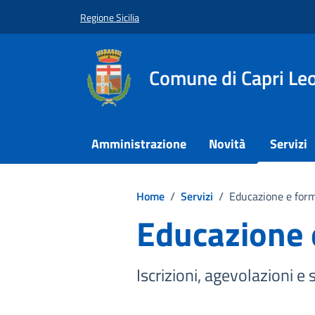
Vai ai contenuti
Vai al footer
Regione Sicilia
Comune di Capri Le
Amministrazione
Novità
Servizi
Home
/
Servizi
/
Educazione e for
Educazione 
Iscrizioni, agevolazioni e s