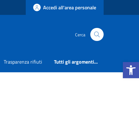
Accedi all'area personale
Cerca
Apri la b
Trasparenza rifiuti
Tutti gli argomenti...