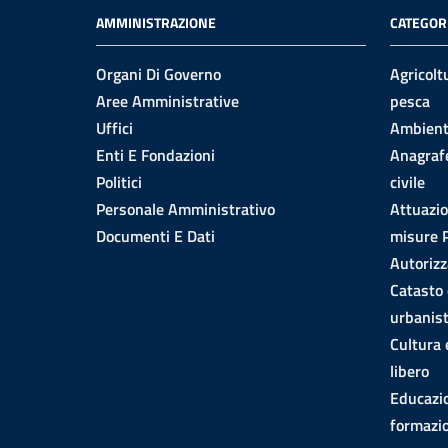
AMMINISTRAZIONE
CATEGORI
Organi Di Governo
Agricolt
Aree Amministrative
pesca
Uffici
Ambien
Enti E Fondazioni
Anagrafe
Politici
civile
Personale Amministrativo
Attuazi
Documenti E Dati
misure
Autorizz
Catasto 
urbanist
Cultura
libero
Educazi
formazi