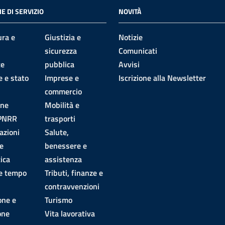
E DI SERVIZIO
NOVITÀ
ura e
Giustizia e
Notizie
sicurezza
Comunicati
te
pubblica
Avvisi
 e stato
Imprese e
Iscrizione alla Newsletter
commercio
one
Mobilità e
 PNRR
trasporti
azioni
Salute,
e
benessere e
ica
assistenza
 e tempo
Tributi, finanze e
contravvenzioni
one e
Turismo
one
Vita lavorativa