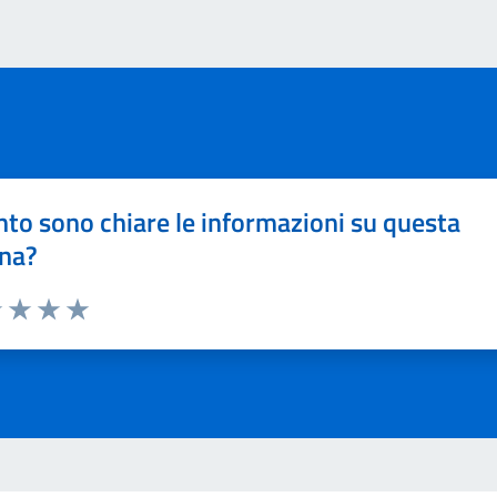
to sono chiare le informazioni su questa
na?
1 stelle su 5
uta 2 stelle su 5
Valuta 3 stelle su 5
Valuta 4 stelle su 5
Valuta 5 stelle su 5