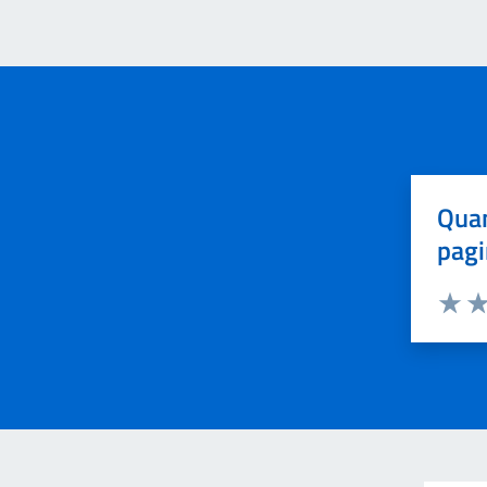
Quan
pagi
Valuta 
Val