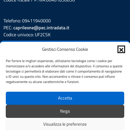
Telefono: 09411940000
PEC:
caprileone@pec.intradata.it
Codice univoco: UF2CSK
Leggi le FAQ
Gestisci Consenso Cookie
Prenotazione appuntamento
Segnalazione disservizio
Per fornire le migliori esperienze, utilizziamo tecnologie come i cookie per
memorizzare e/o accedere alle informazioni del dispositivo. Il consenso a queste
Whistleblower
tecnologie ci permetterà di elaborare dati come il comportamento di navigazione
Amministrazione Trasparente
o ID unici su questo sito. Non acconsentire o ritirare il consenso può influire
Albo Pretorio
negativamente su alcune caratteristiche e funzioni.
Informativa privacy
Cookie Policy
Accetta
Dichiarazione di accessibilità
Note legali
Nega
Feedback
Visualizza le preferenze