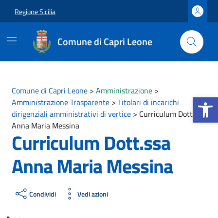
Vai ai contenuti
Vai al footer
Regione Sicilia
Comune di Capri Leone
Comune di Capri Leone
>
Amministrazione
>
Apri la b
Amministrazione Trasparente
>
Titolari di incarichi
dirigenziali amministrativi di vertice
>
Curriculum Dott.ssa
Anna Maria Messina
Curriculum Dott.ssa
Anna Maria Messina
Condividi
Vedi azioni