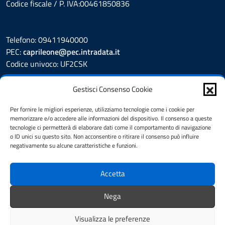
Codice fiscale / P. IVA:00461850836
Telefono: 09411940000
PEC:
caprileone@pec.intradata.it
Codice univoco: UF2CSK
Leggi le FAQ
Gestisci Consenso Cookie
Prenotazione appuntamento
Segnalazione disservizio
Per fornire le migliori esperienze, utilizziamo tecnologie come i cookie per
memorizzare e/o accedere alle informazioni del dispositivo. Il consenso a queste
Whistleblower
tecnologie ci permetterà di elaborare dati come il comportamento di navigazione
Amministrazione Trasparente
o ID unici su questo sito. Non acconsentire o ritirare il consenso può influire
Albo Pretorio
negativamente su alcune caratteristiche e funzioni.
Informativa privacy
Cookie Policy
Accetta
Dichiarazione di accessibilità
Note legali
Nega
Feedback
Visualizza le preferenze