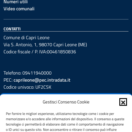
Numeri utili
Video comunali
CONTATTI
Comune di Capri Leone
Via S. Antonio, 1, 98070 Capri Leone (ME)
Codice fiscale / P. IVA:00461850836
Telefono: 09411940000
PEC:
caprileone@pec.intradata.it
Codice univoco: UF2CSK
Leggi le FAQ
Gestisci Consenso Cookie
Prenotazione appuntamento
Segnalazione disservizio
Per fornire le migliori esperienze, utilizziamo tecnologie come i cookie per
memorizzare e/o accedere alle informazioni del dispositivo. Il consenso a queste
Whistleblower
tecnologie ci permetterà di elaborare dati come il comportamento di navigazione
Amministrazione Trasparente
o ID unici su questo sito. Non acconsentire o ritirare il consenso può influire