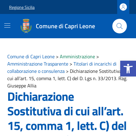
Vai ai contenuti
Vai al footer
Regione Sicilia
Comune di Capri Leone
Comune di Capri Leone
>
Amministrazione
>
Apri la b
Amministrazione Trasparente
>
Titolari di incarichi di
collaborazione o consulenza
>
Dichiarazione Sostitutiva di
cui all’art. 15, comma 1, lett. C) del D. Lgs n. 33/2013. Rag.
Giuseppe Allia
Dichiarazione
Sostitutiva di cui all’art.
15, comma 1, lett. C) del