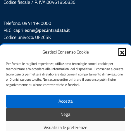
Codice fiscale / P. IVA:00461850836
Telefono: 09411940000
PEC:
caprileone@pec.intradata.it
Codice univoco: UF2CSK
Leggi le FAQ
Gestisci Consenso Cookie
Prenotazione appuntamento
Segnalazione disservizio
Per fornire le migliori esperienze, utilizziamo tecnologie come i cookie per
memorizzare e/o accedere alle informazioni del dispositivo. Il consenso a queste
Whistleblower
tecnologie ci permetterà di elaborare dati come il comportamento di navigazione
Amministrazione Trasparente
o ID unici su questo sito. Non acconsentire o ritirare il consenso può influire
Albo Pretorio
negativamente su alcune caratteristiche e funzioni.
Informativa privacy
Cookie Policy
Accetta
Dichiarazione di accessibilità
Note legali
Nega
Feedback
Visualizza le preferenze