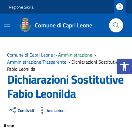
Vai ai contenuti
Vai al footer
Regione Sicilia
Comune di Capri Leone
Comune di Capri Leone
>
Amministrazione
>
Apri la b
Amministrazione Trasparente
>
Dichiarazioni Sostitutive
Fabio Leonilda
Dichiarazioni Sostitutive
Fabio Leonilda
Condividi
Vedi azioni
Area: