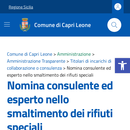
Vai ai contenuti
Vai al footer
Regione Sicilia
Comune di Capri Leone
Comune di Capri Leone
>
Amministrazione
>
Apri la b
Amministrazione Trasparente
>
Titolari di incarichi di
collaborazione o consulenza
>
Nomina consulente ed
esperto nello smaltimento dei rifiuti speciali
Nomina consulente ed
esperto nello
smaltimento dei rifiuti
speciali