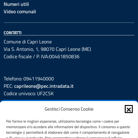
Numeri utili
Video comunali
CONTATTI
Comune di Capri Leone
Via S. Antonio, 1, 98070 Capri Leone (ME)
Codice fiscale / P. IVA:00461850836
Telefono: 09411940000
PEC:
caprileone@pec.intradata.it
Codice univoco: UF2CSK
Leggi le FAQ
Gestisci Consenso Cookie
Prenotazione appuntamento
Segnalazione disservizio
Per fornire le migliori esperienze, utilizziamo tecnologie come i cookie per
memorizzare e/o accedere alle informazioni del dispositivo. Il consenso a queste
Whistleblower
tecnologie ci permetterà di elaborare dati come il comportamento di navigazione
Amministrazione Trasparente
o ID unici su questo sito. Non acconsentire o ritirare il consenso può influire