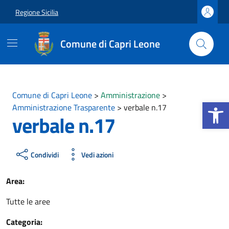
Vai ai contenuti
Vai al footer
Regione Sicilia
Comune di Capri Leone
Comune di Capri Leone
>
Amministrazione
>
Apri la b
Amministrazione Trasparente
>
verbale n.17
verbale n.17
Condividi
Vedi azioni
Area:
Tutte le aree
Categoria: