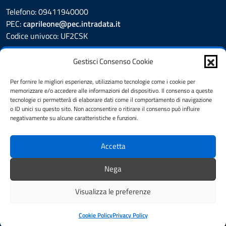
Telefono: 09411940000
PEC:
caprileone@pec.intradata.it
Codice univoco: UF2CSK
Leggi le FAQ
Gestisci Consenso Cookie
Prenotazione appuntamento
Segnalazione disservizio
Per fornire le migliori esperienze, utilizziamo tecnologie come i cookie per
memorizzare e/o accedere alle informazioni del dispositivo. Il consenso a queste
Whistleblower
tecnologie ci permetterà di elaborare dati come il comportamento di navigazione
Amministrazione Trasparente
o ID unici su questo sito. Non acconsentire o ritirare il consenso può influire
Albo Pretorio
negativamente su alcune caratteristiche e funzioni.
Informativa privacy
Cookie Policy
Accetta
Dichiarazione di accessibilità
Note legali
Nega
Feedback
Visualizza le preferenze
Mappa del sito
Area riservata al personale
Credits
Cookie Policy
Privacy Policy