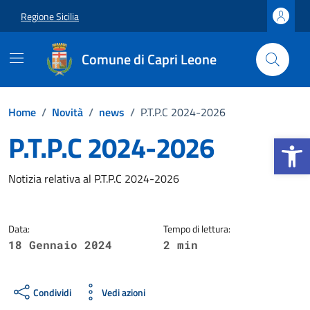
Vai ai contenuti
Vai al footer
Regione Sicilia
Comune di Capri Leone
Home
/
Novità
/
news
/
P.T.P.C 2024-2026
P.T.P.C 2024-2026
Apri la b
Dettagli della notizia
Notizia relativa al P.T.P.C 2024-2026
Data:
Tempo di lettura:
18 Gennaio 2024
2 min
Condividi
Vedi azioni