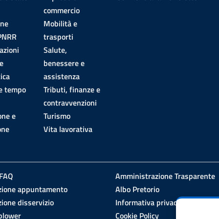
commercio
one
Mobilità e
 PNRR
trasporti
azioni
Salute,
e
benessere e
ica
assistenza
 e tempo
Tributi, finanze e
contravvenzioni
one e
Turismo
one
Vita lavorativa
 FAQ
Amministrazione Trasparente
zione appuntamento
Albo Pretorio
ione disservizio
Informativa privacy
blower
Cookie Policy