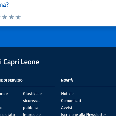
na?
1 stelle su 5
uta 2 stelle su 5
Valuta 3 stelle su 5
Valuta 4 stelle su 5
Valuta 5 stelle su 5
 Capri Leone
E DI SERVIZIO
NOVITÀ
ura e
Giustizia e
Notizie
sicurezza
Comunicati
te
pubblica
Avvisi
 e stato
Imprese e
Iscrizione alla Newsletter