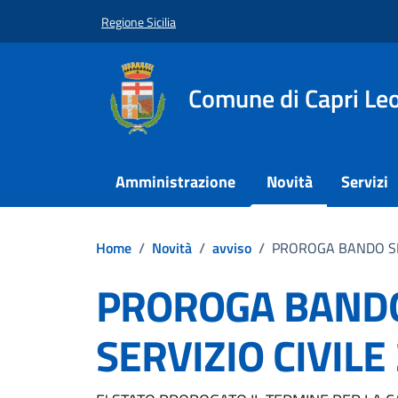
Vai ai contenuti
Vai al footer
Regione Sicilia
Comune di Capri Le
Amministrazione
Novità
Servizi
Home
/
Novità
/
avviso
/
PROROGA BANDO SEL
PROROGA BANDO
SERVIZIO CIVILE