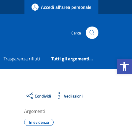
Accedi all'area personale
Cerca
Apri la b
Trasparenza rifiuti
Tutti gli argomenti...
Condividi
Vedi azioni
Argomenti
In evidenza