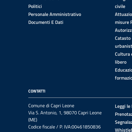
Politici
civile
Personale Amministrativo
Attuazi
Documenti E Dati
misure
Autorizz
Catasto 
urbanist
Cultura
libero
Educazi
formazi
CONTATTI
Comune di Capri Leone
Leggi le
Via S. Antonio, 1, 98070 Capri Leone
Prenota
(ME)
Segnalaz
Codice fiscale / P. IVA:00461850836
Whistle