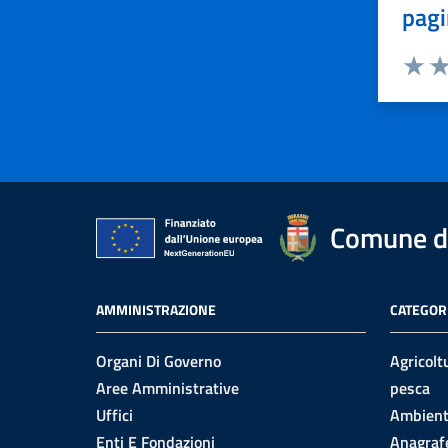
pagi
Valuta 
Val
Comune di
AMMINISTRAZIONE
CATEGORI
Organi Di Governo
Agricolt
Aree Amministrative
pesca
Uffici
Ambien
Enti E Fondazioni
Anagrafe