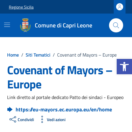
Vai ai contenuti
Vai al footer
Regione Sicilia
Comune di Capri Leone
Home
/
Siti Tematici
/
Covenant of Mayors – Europe
Apri la b
Covenant of Mayors –
Europe
Link diretto al portale dedicato Patto dei sindaci - Europeo
https://eu-mayors.ec.europa.eu/en/home
Condividi
Vedi azioni